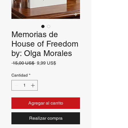
Memorias de
House of Freedom
by: Olga Morales
Precio
Precio
 15,00 US$ 
9,99 US$
de
oferta
Cantidad
*
Agregar al carrito
Realizar compra