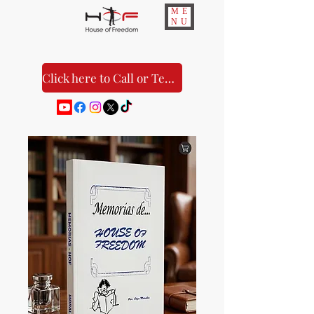
ME
NU
Click here to Call or Text Us!