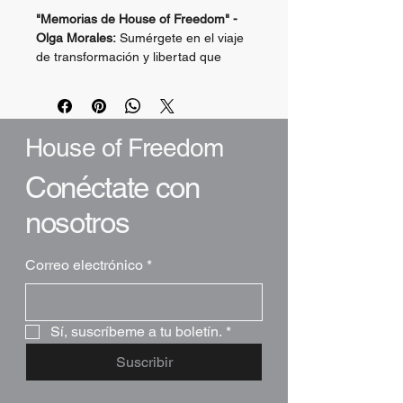
"Memorias de House of Freedom" - 
Olga Morales:
 Sumérgete en el viaje 
de transformación y libertad que 
ofrece House of Freedom. Un 
testimonio de cómo la fe puede 
romper cadenas y restaurar vidas.
¡Una lectura indispensable para 
House of Freedom
fortalecer tu espíritu y encontrar 
propósito!
Conéctate con
nosotros
Correo electrónico
*
Sí, suscríbeme a tu boletín.
*
Suscribir