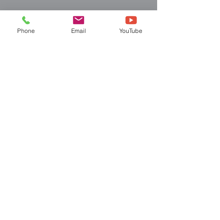
Phone
Email
YouTube
¿Te gusta lo que ves?
Contactanos!
407-957-9077
info@hofrehab.com
2311 N Orange Blossom Tr
Kissimmee FL 34744
política de privacidad
Declaración de accesibilidad
Términos y condiciones